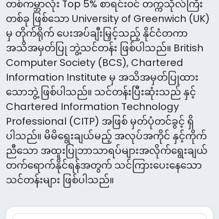
တစ်ကမ္ဘာလုံး Top 5% စာရင်းဝင် တက္ကသိုလ်ကြီး
တစ်ခု ဖြစ်သော University of Greenwich (UK)
မှ တိုက်ရိုက် ပေးအပ်ချီးမြှင့်သည့် နိုင်ငံတကာ
အသိအမှတ်ပြု ဘွဲ့သင်တန်း ဖြစ်ပါသည်။ British
Computer Society (BCS), Chartered
Information Institute မှ အသိအမှတ်ပြုထား
သောဘွဲ့ ဖြစ်ပါသည်။ သင်တန်းပြီးဆုံးသည် နှင့်
Chartered Information Technology
Professional (CITP) အဖြစ် မှတ်ပုံတင်ခွင့် ရှိ
ပါသည်။ မိမိရွေးချယ်မည့် အလုပ်အကိုင် နှင့်ကိုက်
ညီသော အထူးပြုဘာသာရပ်များအလိုက်ရွေးချယ်
တက်ရောက်နိုင်ရန်အတွက် သင်ကြားပေးနေသော
သင်တန်းများ ဖြစ်ပါသည်။