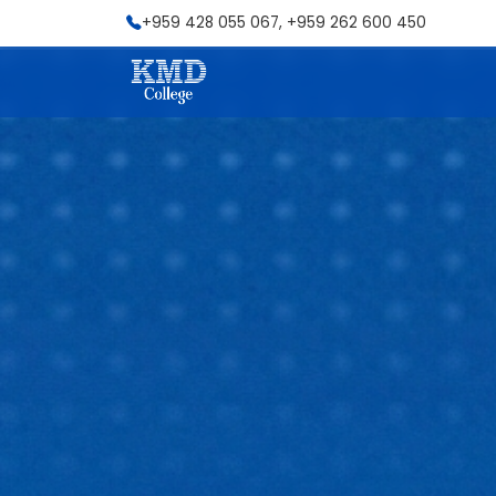
+959 428 055 067, +959 262 600 450