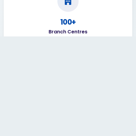
100+
Branch Centres
6+ Branch Centres and 100+ Accredited Centres
across the country.
650+
Workforce
We have recruited elite workforce across Myanmar to
deliver quality services. Current strength is 650+