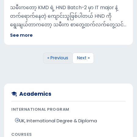
အဆင်ပြေတာက Exam မရှိပဲ Assignments သဘောနဲ့ပဲ
သမီးကတော့ KMD ရဲ့ HND Batch-2 မှာ IT major နဲ့
တတ်ရောက် ရမှာဆို တော့ပိုပြီး စိတ်ဝင်စားခဲ့တာပါ
တက်ရောက်နေတဲ့ ကျောင်းသူဖြစ်ပါတယ် HND ကို
နောက်တစ်ခုအနေနဲ့ဆိုရင် UK က သတ်မှတ်တဲ့ ဘွဲ့ကိုရရှိမှာ
ရွေးချယ်တာကတော့ သမီးက စာတွေ့ထက်လက်တွေ့သင်ရ
ဆိုတော့ အရမ်း ကို အဆင်ပြေ ပါတယ်အဲ့တာကြောင့်KMD
တာပိုသဘောကြတာကြောင့်practical base ဖြစ်တဲ့
See more
မှာရှိတဲ့ HNDကို ရွေးချယ် ဖြစ်ခဲ့တာပါ။
HND ကိုရွေးချယ်ခဲ့တာပါ GED ဖြေဆိုခဲ့ပီး ကျောင်းရွေးတဲ့
အခါ KMD ကိုဘာကြောင့်ရွေးချယ်ခဲ့လဲဆိုရင် ကျောင်းက
« Previous
Next »
Review လည်းကောင်းသလို ပညာရေးကိုလဲအရမ်းဦးစား
ပေးတယ် Management လဲအရမ်း ကောင်း ပါတယ် ဒါ့
အပြင် အကြောင်းအမျိုးမျိုးကြောင့် ကျောင်းပျက်ခဲ့ရင် စာ
တွေနားမလည်မှာ နောက်ကျမှာ စိတ်ပူ စရာ မလိုအောင်
Recording တွေလုပ်ပေးထားပါတယ် ဆရာ ဆရာမတွေ
Academics
ကလဲ တကယ် အသင်ပြ ကောင်းတယ် ဒါကြောင့်KMD ကို
INTERNATIONAL PROGRAM
ရွေးချယ်ခဲ့တာပါ
UK, International Degree & Diploma
COURSES