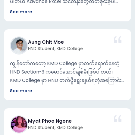
ပါတယ် Advance Excel သင်တန်းတွေတတ်ခိုင်းခဲ့ပါ
ဆိုနိုင်ပါတယ်။ ထို့အပြင် သိကျွမ်းတဲ့ အကိုတစ်ယောက်ရဲ့
တယ် နောက်ပီး အဝေးသင်တက္ကသိုလ်လဲ တက်ရောက်ခဲ့ပါ
See more
လမ်းညွှန်မှုကြောင့်လည်းKMD ကိုရွေးချယ်ခဲ့ပါတယ်။
တယ် အစ်ကိုကတော့ KMD ကျောင်းမှာ Network နဲ့
HND ကိုဘာကြောင့်ရွေးချယ်ခဲ့တာလဲဆိုရင် IT ပညာရပ်ကို
ပတ်သက်တဲ့ ဘာသာ ရပ် ကို တတ်ရောက်နေတာပါ အဲ့ဒီ
စိတ်ဝင်စားတဲ့သူတစ်ယောက် အနေနဲ့ UKနိုင်ငံ အသိ
အချိန်မှာပဲ အစ်ကိုက သမီးကို KMD ကျောင်းကို သွားခိုင်း
အမှတ်ပြု Bachelor ဘွဲ့တစ်ခုကိုရရှိချင်ပါတယ်။ HND
Aung Chit Moe
ပီး သူလိုတဲ့ စာအုပ် ၊ကျောင်းသားကဒ်စတာတွေ ယူခိုင်းခဲ့ပါ
HND Student, KMD College
ကpractical ဘက်သွားတယ်ဆိုတော့ လုပ်ငန်း အတွေ့ အ
တယ် အဲ့ဒီအချိန်မှာ KMDဆိုတာ ဘာလဲဆိုတာကို
ကြုံ အတွက်လည်းအဆင်ပြေပါတယ်။
Facebook ကနေရှာ ခဲ့တယ် အစ်ကို့ကိုလဲ မေးခဲ့ပါတယ်
ကျွန်တော်ကတော့ KMD College မှာတက်ရောက်နေတဲ့
ဒုတိယအကြိမ်အဲ့ကျောင်းကို ပြန်ရောက်ခဲ့တဲ့အချိန်မှာ
HND Section-3 ကမောင်အောင်ချစ်မိုးဖြစ်ပါတယ်။
သင်တန်းအကြောင်း စုံစမ်းခဲ့ပါတယ် ကိုယ်က၁၀တန်းဖြေ
KMD College မှာ HND တက်ဖို့ရွေးချယ်ရတဲ့အကြောင်း
ပီး ဘာလုပ်လို့လုပ်ရမှန်း မသိလို့ ဒီကျောင်း မှာရှိတဲ့
ကတော့ Computer နဲ့ပတ်သက်တဲ့ Knowledge တွေကို
See more
Subject နဲ့ပတ်သက်ပီး ဘာတွေတတ်ရင်အဆင်ပြေမလဲ
သင်ကြားမှုနဲ့လုပ်ငန်းအတွေ့အကြုံများလိုချင်လို့ရွေးချယ်
လို့ မေးခဲ့ပါတယ် အဲ့ဒီအချိန် မှာ HND (Computing) ဆို
ဖြစ်ခဲ့တာပါ။နောက်ပြီး KMD College မှာတက်ခြင်းက
တဲ့ ဘာသာရပ်ကို တွေ့ခဲ့ပါတယ် အဲ့ဘာသာရပ်ကဘယ်လို
နည်းပညာနဲ့ပတ်သက်တဲ့နည်းစနစ်ကျွမ်းကျွင်မှုနဲ့
လဲ ဘာလဲဆိုပီး သေချာ စုံစမ်း ကြည့်တော့ ကိုယ်
Myat Phoo Ngone
အလုပ်အကိုင်အတွက်ပြင်ဆင်ပေးလို့ KMD College ကို
HND Student, KMD College
စိတ်ဝင်စားတဲ့ ဘာသာ ရပ်တစ်ခုဖစ်နေပါတယ် ပိုပြီး
ရွေးချယ်ခဲ့တာဖြစ်ပါတယ်။