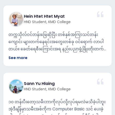
Hein Htet Htet Myat
HND Student, KMD College
တက္ကသိုလ်ဝင်တန်းဖြေဆိုပြီး တစ်နှစ်အကြာသင်တန်း
ကျောင်း များတက်နေရင်းအတွေးတစ်ခု ဝင်ရောက် လာပါ
တယ်။ ခေတ်ရေစီးကြောင်းအရ နည်းပညာဖွံ့ဖြိုးတိုးတက်
လာတာနဲ့အညီ IT ပညာရပ် ဟာနောင်တစ်ချိန် မှာမဖြစ်မနေ
See more
တတ်ထားသင့်တဲ့အရာဆိုတာ နားလည်လာခဲ့ပါတယ်။အဲ့
အတွက် IT နဲ့ပတ်သက်တဲ့အကြောင်း အရာတွေကိုထဲထဲဝင်
ဝင်လေ့လာဖို့အတွက်collegeကျောင်းများကိုစတင်စုံစမ်း
Sann Yu Hlaing
ခဲ့ပါတယ်။ထိုအထဲမှ KMD ဆိုတဲ့ college ကိုရွေးချယ်ဖြစ်
HND Student, KMD College
ခဲ့ပါတယ်။KMD ကိုဘာကြောင့်ရွေးချယ်ခဲ့တာလဲ။ KMD
ကသင်တန်း‌ကျောင်းခွဲ တွေကိုမြို့နယ်တိုင်းနီးနီးဖွင့်လှစ်
၁၀ တန်းပီးတော့သမီးဘာကိုလုပ်လို့လုပ်ရမလဲမသိခဲ့ပါဘူး
ထားပါတယ်။ အဲ့လိုသင်တန်းကျောင်းကြီးလည်ပတ်နိုင်တာ
အဲ့ဒီချိန်မှာသမီးအစ်ကိုက Computer Basic သင် ပေးခဲ့
ကသင်တန်းသားများရဲ့ယုံကြည်မှုတွေရရှိလို့ဖြစ်တယ်လို့