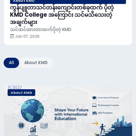
About KMD
ကွန်ပျူတာသင်တန်းကျောင်းတစ်ခုထက် ပိုတဲ့
KMD College အကြောင်း သင်မသိသေးတဲ့
အချက်များ
သင်ထင်ထားတာထက်ပိုတဲ့ KMD
Jan 07, 2026
All
About KMD
About KMD